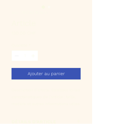
SKU : 284215376135191
Article
Prix
130.00 CHF
Quantité
*
Ajouter au panier
Description d'article. Saisissez ici les 
caractéristiques de l'article : taille, 
matière et autres informations utiles.
DÉTAILS D'ARTICLE